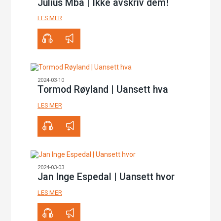
Julius Mba | Ikke avskriv dem!
LES MER
00:00
39:39
2024-03-10
Tormod Røyland | Uansett hva
LES MER
00:00
34:08
2024-03-03
Jan Inge Espedal | Uansett hvor
LES MER
00:00
43:17