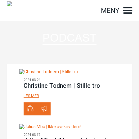
MENY
PODCAST
2024-03-24
Christine Todnem | Stille tro
LES MER
00:00
35:01
2024-03-17