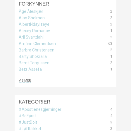
FORKYNNER
2
Åge Åleskjær
2
Alan Shelmon
2
AlbertNdayizeye
1
Alexey Romanov
2
Aril Svartdahl
63
Arnfinn Clementsen
2
Barbro Christensen
1
Barty Shokralla
2
Bernt Torgussen
1
Betz Assefa
VIS MER
1
Bjørn Kjetil Hellestræ
4
Brandi Carrano
3
Carl Gustaf Severin
KATEGORIER
3
Cathrine Fuglestad
4
#Apostlenesgjerninger
6
Christine Todnem
4
#BeFørst
1
Dag Øyvind Juliussen
3
#JustDoIt
1
Daniel Matthiesen
2
#Løftblikket
2
Daniel Sæbjørnsen