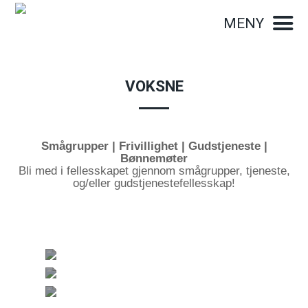
MENY
VOKSNE
Smågrupper | Frivillighet | Gudstjeneste |
Bønnemøter
Bli med i fellesskapet gjennom smågrupper, tjeneste,
og/eller gudstjenestefellesskap!
FRIVILLIGHET
HOVEDARENAER
Møteplasser igjennom uka
SMÅGRUPPER
Felleskap i hjemmene