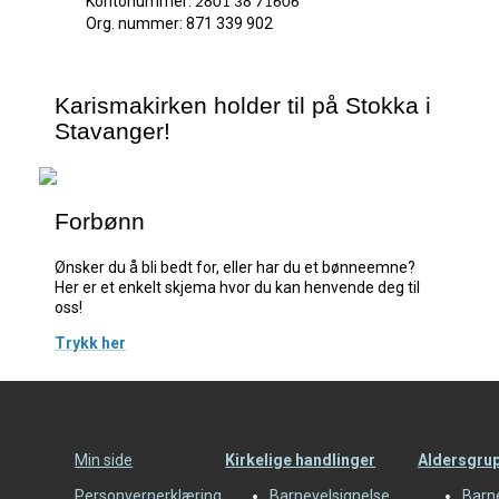
Kontonummer:
2801 38 71606
Org. nummer: 871 339 902
Karismakirken holder til på Stokka i
Stavanger!
Forbønn
Ønsker du å bli bedt for, eller har du et bønneemne?
Her er et enkelt skjema hvor du kan henvende deg til
oss!
Trykk her
Min side
Kirkelige handlinger
Aldersgru
Personvernerklæring
Barnevelsignelse
Barn