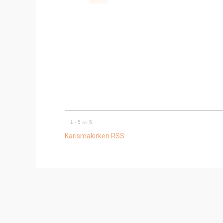
2021-10-10
Jan Inge Esp
LES MER
00:00
2021-1
Ari
LES 
1 - 5
av
5
Karismakirken RSS