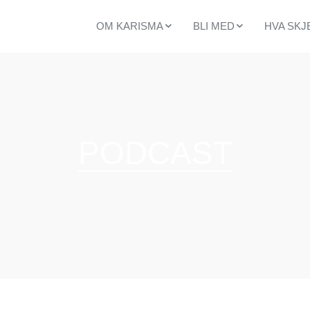
OM KARISMA
BLI MED
HVA SKJ
ALDERSGRUPPER
MEDLEMSSKAP
KALEND
BARNEKIRKEN
SMÅGRUPPER
KOMMEN
UNGDOM
FRIVILLIGHET
ARRANG
VOKSNE
TEAMREISER
KYA KAL
SENIOR
KIRKELIGE HANDLINGER
LEDELSE OG STAB
PODCAST
MISJON
HISTORIE, VISJON OG VERDIER
VERD Å VITE OM KARISMAKIRKEN
PLANLEGG DITT BESØK
FORBØNN
NY I KIRKEN