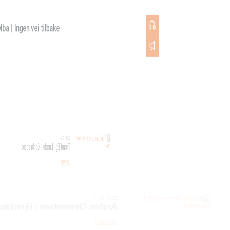
 Ingen vei tilbake
00:00
unde | Konkret tro
00:00
mentsen | Hjemland
00:00