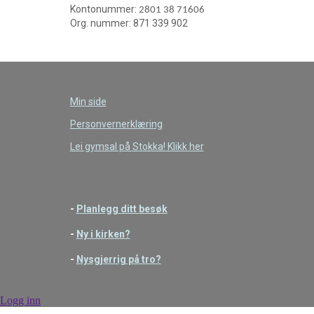
Kontonummer:
2801 38 71606
Org. nummer: 871 339 902
Min side
Personvernerklæring
Lei gymsal på Stokka! Klikk her
-
Planlegg ditt besøk
-
Ny i kirken?
-
Nysgjerrig på tro?
Logg inn