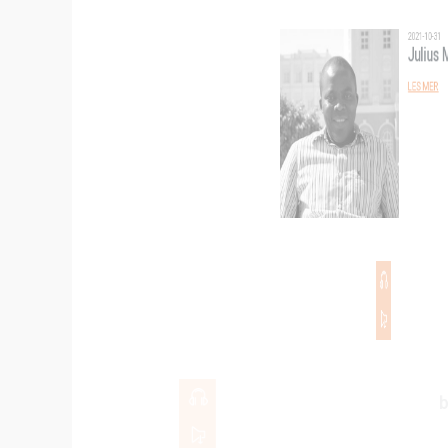
2021-10-31
Julius Mba |
LES MER
00:00
2021-10-24
Trond Egil L
LES MER
00:00
2021-10-17
Arnfinn Cle
LES MER
00:00