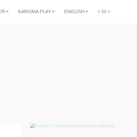
ER
KARISMA PLAY
ENGLISH
> GI <
ER
OPPTAK FRA SØNDAG
KARISMA CHURCH
DE GUDSTJENESTER
YOUTUBE
LIFE GROUPS
KARISMA
EMENT
SPOTIFY
INTERNATIONAL
FELLOWSHIP
ENDER
WHY CHOOSE A
NORWEGIAN
CHURCH?
PODCAST ENGLISH
BUILDING CAMPAIGN
GIVING