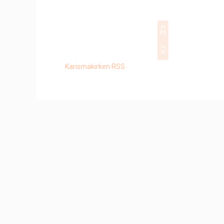
2014-09-14
Dag Øyvind J
LES MER
00:00
Karismakirken RSS