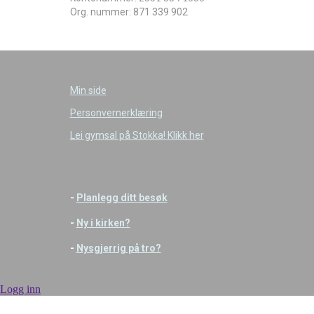
Org. nummer: 871 339 902
Min side
Personvernerklæring
Lei gymsal på Stokka! Klikk her
-
Planlegg ditt besøk
-
Ny i kirken?
-
Nysgjerrig på tro?
Logg inn