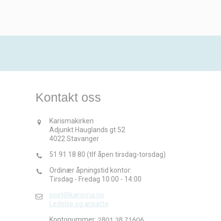
Kontakt oss
Karismakirken
Adjunkt Hauglands gt 52
4022 Stavanger
51 91 18 80 (tlf åpen tirsdag-torsdag)
Ordinær åpningstid kontor:
Tirsdag - Fredag 10:00 - 14:00
post@karisma.no
Ledelse og ansatte
Kontonummer:
2801 38 71606