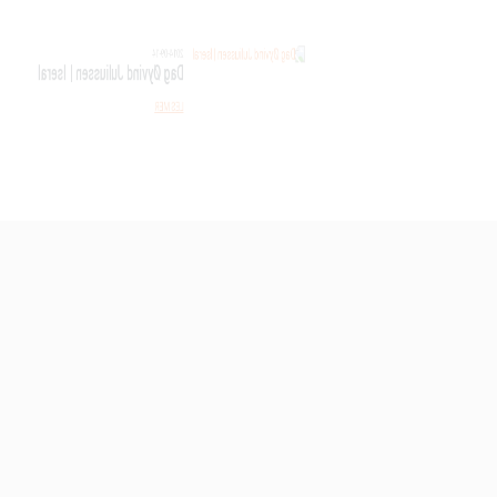
uliussen | Iseral
26:04