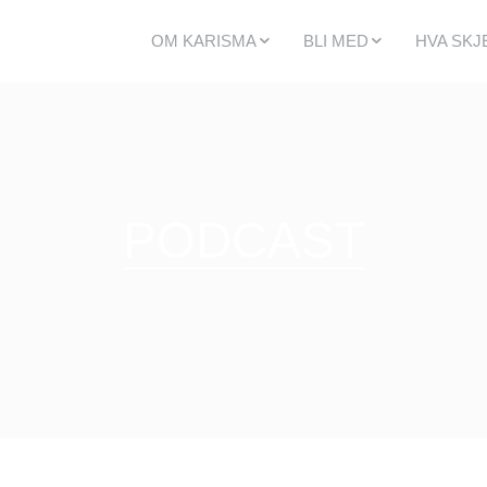
OM KARISMA
BLI MED
HVA SKJ
ALDERSGRUPPER
MEDLEMSSKAP
KALEND
BARNEKIRKEN
SMÅGRUPPER
KOMMEN
UNGDOM
FRIVILLIGHET
ARRANG
VOKSNE
TEAMREISER
KYA KAL
SENIOR
KIRKELIGE HANDLINGER
LEDELSE OG STAB
PODCAST
MISJON
HISTORIE, VISJON OG VERDIER
VERD Å VITE OM KARISMAKIRKEN
PLANLEGG DITT BESØK
FORBØNN
NY I KIRKEN