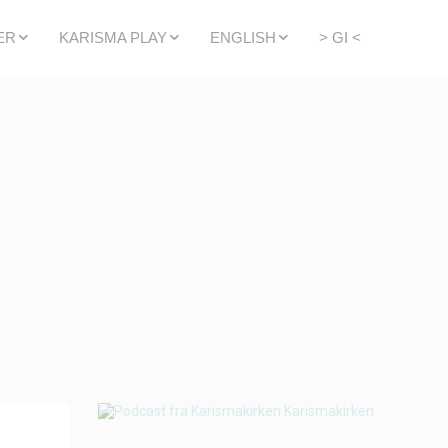
ER
KARISMA PLAY
ENGLISH
> GI <
ER
OPPTAK FRA SØNDAG
KARISMA CHURCH
DE GUDSTJENESTER
YOUTUBE
LIFE GROUPS
KARISMA
EMENT
SPOTIFY
INTERNATIONAL
FELLOWSHIP
ENDER
WHY CHOOSE A
NORWEGIAN
CHURCH?
PODCAST ENGLISH
BUILDING CAMPAIGN
GIVING