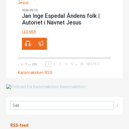
2026-05-10
Jan Inge Espedal Åndens folk |
Autoriet i Navnet Jesus
LES MER
00:00
38:25
1
2
3
4
5
...
36
NESTE
1 - 7
av
250
Karismakirken RSS
RSS-feed