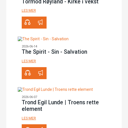
Tormod Røyland - Kirke i vekst
LES MER
00:00
47:50
2026-06-14
The Spirit - Sin - Salvation
LES MER
00:00
36:27
2026-06-07
Trond Egil Lunde | Troens rette
element
LES MER
00:00
42:18