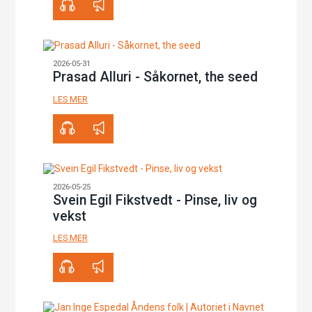
2026-05-31
Prasad Alluri - Såkornet, the seed
LES MER
00:00
29:05
2026-05-25
Svein Egil Fikstvedt - Pinse, liv og
vekst
LES MER
00:00
38:51