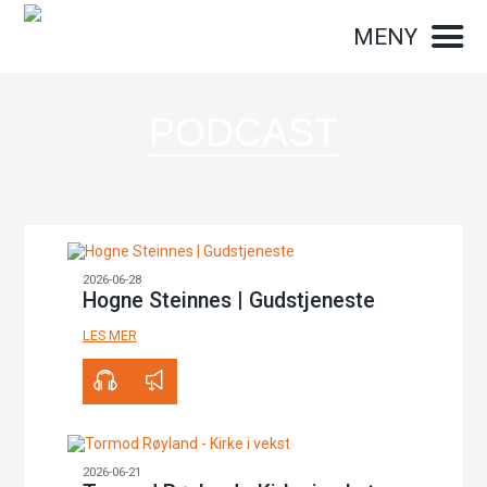
MENY
PODCAST
2026-06-28
Hogne Steinnes | Gudstjeneste
LES MER
00:00
27:09
2026-06-21