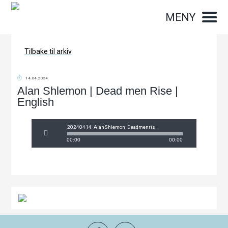
MENY
Tilbake til arkiv
14.04.2024
Alan Shlemon | Dead men Rise |
English
20240414_AlanShlemon_Deadmenrise.mp3
00:00
00:00