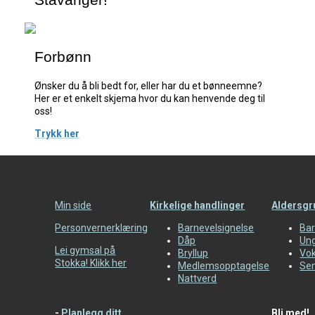
Forbønn
Ønsker du å bli bedt for, eller har du et bønneemne?
Her er et enkelt skjema hvor du kan henvende deg til
oss!
Trykk her
Min side
Kirkelige handlinger
Aldersgr
Personvernerklæring
Barnevelsignelse
Bar
Dåp
Un
Lei gymsal på
Bryllup
Vo
Stokka! Klikk her
Medlemsopptagelse
Sen
Nattverd
-
Planlegg ditt
Bli med!