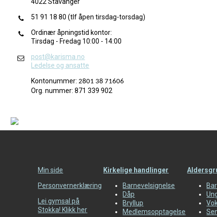
4022 Stavanger
51 91 18 80 (tlf åpen tirsdag-torsdag)
Ordinær åpningstid kontor:
Tirsdag - Fredag 10:00 - 14:00
post@karisma.no
Ledelse og ansatte
Kontonummer:
2801 38 71606
Org. nummer: 871 339 902
Min side
Kirkelige handlinger
Aldersgr
Personvernerklæring
Barnevelsignelse
Bar
Dåp
Un
Lei gymsal på
Bryllup
Vo
Stokka! Klikk her
Medlemsopptagelse
Sen